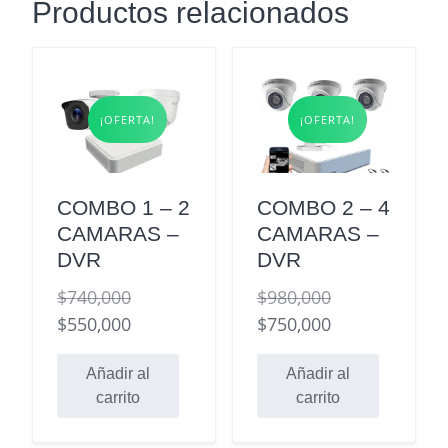
Productos relacionados
¡OFERTA!
¡OFERTA!
COMBO 1 – 2
COMBO 2 – 4
CAMARAS –
CAMARAS –
DVR
DVR
$
740,000
$
980,000
El
El
$
550,000
$
750,000
precio
El
precio
El
original
precio
Añadir al
original
precio
Añadir al
carrito
carrito
era:
actual
era:
actual
$740,000.
es:
$980,000.
es: