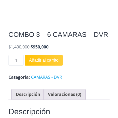
COMBO 3 – 6 CAMARAS – DVR
$
1,400,000
$
950,000
El
El
COMBO
Añadir al carrito
precio
precio
3
original
actual
-
6
Categoría:
CAMARAS - DVR
era:
es:
CAMARAS
$1,400,000.
$950,000.
-
Descripción
Valoraciones (0)
DVR
cantidad
Descripción